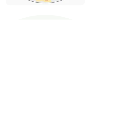
Nachstar YAG Laser Wien - Ordination
Angebot in meiner Ordination
Dr. Seiller-Tarbuk
Sehzentrum
✔
> 800 Kataraktoperationen pro Jahr